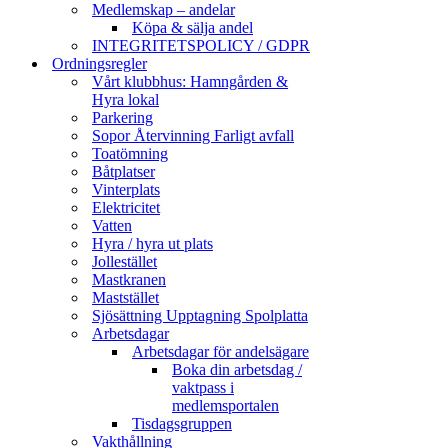
Medlemskap – andelar
Köpa & sälja andel
INTEGRITETSPOLICY / GDPR
Ordningsregler
Vårt klubbhus: Hamngården &
Hyra lokal
Parkering
Sopor Återvinning Farligt avfall
Toatömning
Båtplatser
Vinterplats
Elektricitet
Vatten
Hyra / hyra ut plats
Jollestället
Mastkranen
Maststället
Sjösättning Upptagning Spolplatta
Arbetsdagar
Arbetsdagar för andelsägare
Boka din arbetsdag /
vaktpass i
medlemsportalen
Tisdagsgruppen
Vakthållning