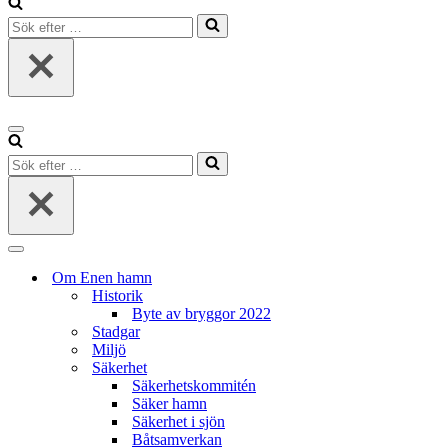
Sök
efter
…
Navigeringsmeny
Sök
efter
…
Navigeringsmeny
Om Enen hamn
Historik
Byte av bryggor 2022
Stadgar
Miljö
Säkerhet
Säkerhetskommitén
Säker hamn
Säkerhet i sjön
Båtsamverkan