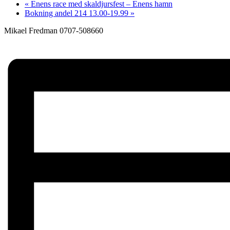
«
Enens race med skaldjursfest – Enens hamn
Bokning andel 214 13.00-19.99
»
Mikael Fredman 0707-508660