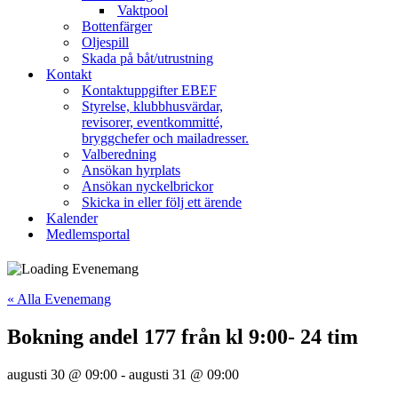
Vaktpool
Bottenfärger
Oljespill
Skada på båt/utrustning
Kontakt
Kontaktuppgifter EBEF
Styrelse, klubbhusvärdar,
revisorer, eventkommitté,
bryggchefer och mailadresser.
Valberedning
Ansökan hyrplats
Ansökan nyckelbrickor
Skicka in eller följ ett ärende
Kalender
Medlemsportal
« Alla Evenemang
Bokning andel 177 från kl 9:00- 24 tim
augusti 30 @ 09:00
-
augusti 31 @ 09:00