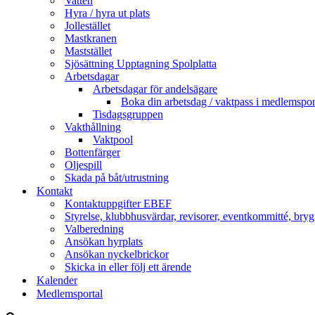
Vatten
Hyra / hyra ut plats
Jollestället
Mastkranen
Maststället
Sjösättning Upptagning Spolplatta
Arbetsdagar
Arbetsdagar för andelsägare
Boka din arbetsdag / vaktpass i medlemspor
Tisdagsgruppen
Vakthållning
Vaktpool
Bottenfärger
Oljespill
Skada på båt/utrustning
Kontakt
Kontaktuppgifter EBEF
Styrelse, klubbhusvärdar, revisorer, eventkommitté, bryg
Valberedning
Ansökan hyrplats
Ansökan nyckelbrickor
Skicka in eller följ ett ärende
Kalender
Medlemsportal