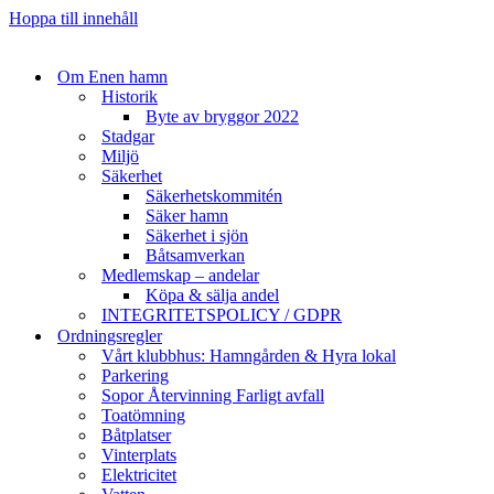
Hoppa till innehåll
Om Enen hamn
Historik
Byte av bryggor 2022
Stadgar
Miljö
Säkerhet
Säkerhetskommitén
Säker hamn
Säkerhet i sjön
Båtsamverkan
Medlemskap – andelar
Köpa & sälja andel
INTEGRITETSPOLICY / GDPR
Ordningsregler
Vårt klubbhus: Hamngården & Hyra lokal
Parkering
Sopor Återvinning Farligt avfall
Toatömning
Båtplatser
Vinterplats
Elektricitet