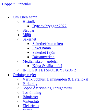
Hoppa till innehåll
Om Enen hamn
Historik
Byte av bryggor 2022
Stadgar
Miljö
Säkerhet
Säkerhetskommitén
Säker hamn
Säkerhet i sjön
Båtsamverkan
Medlemskap – andelar
Köpa & sälja andel
INTEGRITETSPOLICY / GDPR
Ordningsregler
Vårt klubbhus: Hamngården & Hyra lokal
Parkering
Sopor Återvinning Farligt avfall
Toatömning
Båtplatser
Vinterplats
Elektricitet