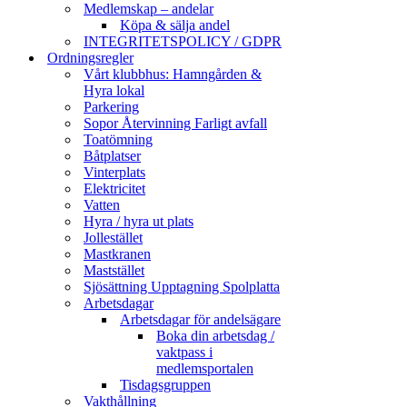
Medlemskap – andelar
Köpa & sälja andel
INTEGRITETSPOLICY / GDPR
Ordningsregler
Vårt klubbhus: Hamngården &
Hyra lokal
Parkering
Sopor Återvinning Farligt avfall
Toatömning
Båtplatser
Vinterplats
Elektricitet
Vatten
Hyra / hyra ut plats
Jollestället
Mastkranen
Maststället
Sjösättning Upptagning Spolplatta
Arbetsdagar
Arbetsdagar för andelsägare
Boka din arbetsdag /
vaktpass i
medlemsportalen
Tisdagsgruppen
Vakthållning