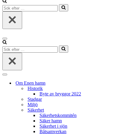
Sök
efter
…
Navigeringsmeny
Sök
efter
…
Navigeringsmeny
Om Enen hamn
Historik
Byte av bryggor 2022
Stadgar
Miljö
Säkerhet
Säkerhetskommitén
Säker hamn
Säkerhet i sjön
Båtsamverkan