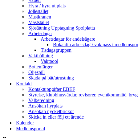
Vatten
Hyra / hyra ut plats
Jollestället
Mastkranen
Maststället
Sjösättning Upptagning Spolplatta
Arbetsdagar
Arbetsdagar för andelsägare
Boka din arbetsdag / vaktpass i medlemspor
Tisdagsgruppen
Vakthållning
Vaktpool
Bottenfärger
Oljespill
Skada på båt/utrustning
Kontakt
Kontaktuppgifter EBEF
Styrelse, klubbhusvärdar, revisorer, eventkommitté, bryg
Valberedning
Ansökan hyrplats
Ansökan nyckelbrickor
Skicka in eller följ ett ärende
Kalender
Medlemsportal