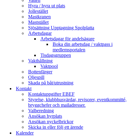
Vatten
Hyra / hyra ut plats
Jollestället
Mastkranen
Maststället
Sjösättning Upptagning Spolplatta
Arbetsdagar
Arbetsdagar för andelsägare
Boka din arbetsdag / vaktpass i
medlemsportalen
Tisdagsgruppen
Vakthållning
Vaktpool
Bottenfärger
Oljespill
Skada på båt/utrustning
Kontakt
Kontaktuppgifter EBEF
Styrelse, klubbhusvärdar, revisorer, eventkommitté,
bryggchefer och mailadresser.
Valberedning
Ansökan hyrplats
Ansökan nyckelbrickor
Skicka in eller följ ett ärende
Kalender