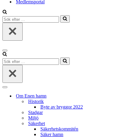
Medlemsportal
Sök
efter
…
Navigeringsmeny
Sök
efter
…
Navigeringsmeny
Om Enen hamn
Historik
Byte av bryggor 2022
Stadgar
Miljö
Säkerhet
Säkerhetskommitén
Säker hamn