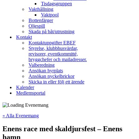
Tisdagsgruppen
Vakthållning
Vaktpool
Bottenfärger
Oljespill
Skada på båt/utrustning
Kontakt
Kontaktuppgifter EBEF
Styrelse, klubbhusvärdar,
revisorer, eventkommitté,
bryggchefer och mailadresser.
Valberedning
Ansökan hyrplats
Ansökan nyckelbrickor
Skicka in eller följ ett ärende
Kalender
Medlemsportal
« Alla Evenemang
Enens race med skaldjursfest – Enens
hamn