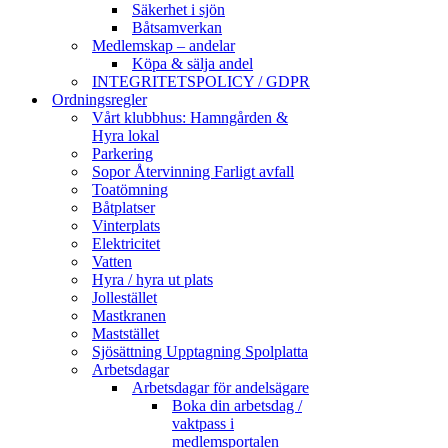
Säkerhet i sjön
Båtsamverkan
Medlemskap – andelar
Köpa & sälja andel
INTEGRITETSPOLICY / GDPR
Ordningsregler
Vårt klubbhus: Hamngården &
Hyra lokal
Parkering
Sopor Återvinning Farligt avfall
Toatömning
Båtplatser
Vinterplats
Elektricitet
Vatten
Hyra / hyra ut plats
Jollestället
Mastkranen
Maststället
Sjösättning Upptagning Spolplatta
Arbetsdagar
Arbetsdagar för andelsägare
Boka din arbetsdag /
vaktpass i
medlemsportalen