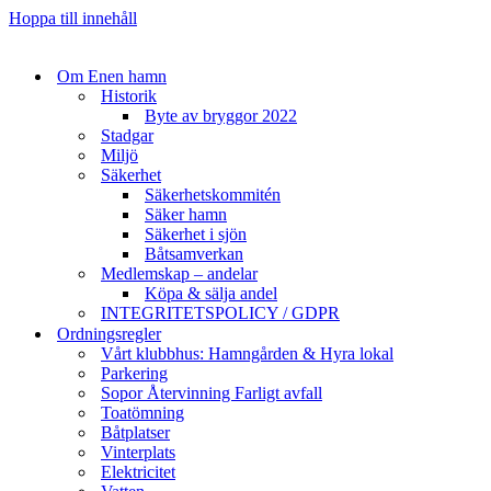
Hoppa till innehåll
Om Enen hamn
Historik
Byte av bryggor 2022
Stadgar
Miljö
Säkerhet
Säkerhetskommitén
Säker hamn
Säkerhet i sjön
Båtsamverkan
Medlemskap – andelar
Köpa & sälja andel
INTEGRITETSPOLICY / GDPR
Ordningsregler
Vårt klubbhus: Hamngården & Hyra lokal
Parkering
Sopor Återvinning Farligt avfall
Toatömning
Båtplatser
Vinterplats
Elektricitet