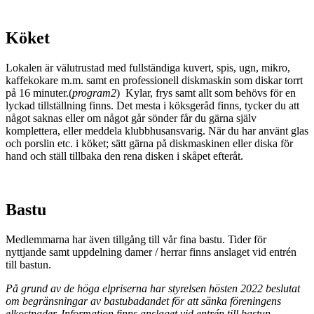
Köket
Lokalen är välutrustad med fullständiga kuvert, spis, ugn, mikro,
kaffekokare m.m. samt en professionell diskmaskin som diskar torrt
på 16 minuter.(
program2
) Kylar, frys samt allt som behövs för en
lyckad tillställning finns. Det mesta i köksgeråd finns, tycker du att
något saknas eller om något går sönder får du gärna själv
komplettera, eller meddela klubbhusansvarig. När du har använt glas
och porslin etc. i köket; sätt gärna på diskmaskinen eller diska för
hand och ställ tillbaka den rena disken i skåpet efteråt.
Bastu
Medlemmarna har även tillgång till vår fina bastu. Tider för
nyttjande samt uppdelning damer / herrar finns anslaget vid entrén
till bastun.
På grund av de höga elpriserna har styrelsen hösten 2022 beslutat
om begränsningar av bastubadandet för att sänka föreningens
elkostnader. Information finns anslaget vid entrén till bastun.