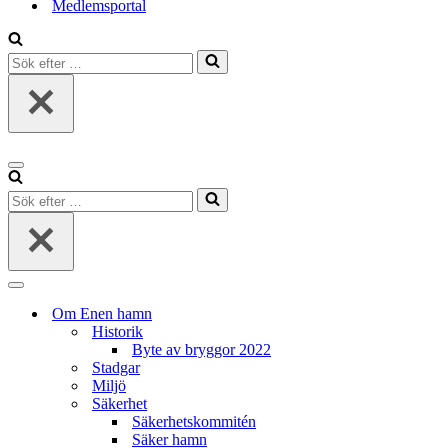
Medlemsportal
Sök
efter
…
Navigeringsmeny
Sök
efter
…
Navigeringsmeny
Om Enen hamn
Historik
Byte av bryggor 2022
Stadgar
Miljö
Säkerhet
Säkerhetskommitén
Säker hamn