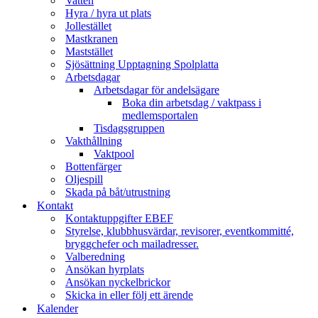
Vatten
Hyra / hyra ut plats
Jollestället
Mastkranen
Maststället
Sjösättning Upptagning Spolplatta
Arbetsdagar
Arbetsdagar för andelsägare
Boka din arbetsdag / vaktpass i
medlemsportalen
Tisdagsgruppen
Vakthållning
Vaktpool
Bottenfärger
Oljespill
Skada på båt/utrustning
Kontakt
Kontaktuppgifter EBEF
Styrelse, klubbhusvärdar, revisorer, eventkommitté,
bryggchefer och mailadresser.
Valberedning
Ansökan hyrplats
Ansökan nyckelbrickor
Skicka in eller följ ett ärende
Kalender