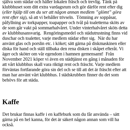
själva som städar och håller lokalen fräsch och trevlig. Tänk på
klubbhuset som ditt extra vardagsrum och gör därför rent efter dig
(
eller hjälp till om du ser att någon annan medlem ”glömt” göra
rent efter sig
), så att vi behåller trivseln. Tömning av soppåsar,
påfyllning av torkpapper, toapapper och tvål på toaletterna sköts av
de som går vakt på sommarhalvåret. Under vinterhalvåret sköts detta
av klubbhusansvarig. Rengöringsmedel och städutrustning finns vid
duschar och toaletter, varje medlem städar efter sig. När du har
använt glas och porslin etc. i köket; sätt gärna på diskmaskinen eller
diska för hand och ställ tillbaka den rena disken i skåpet efteråt. Vi
äger och sköter om vår egendom i hamnen gemensamt! Från
November 2021 köper vi även en städtjänst en gång i månaden för
att vårt klubbhus skall vara riktigt rent och fräscht. Varje medlem
förväntas fortfarande göra sin del och se till att det är fräscht efter att
man har använt vårt klubbhus. I städskrubben finner du det som
behövs för att städa.
Kaffe
Det brukar finnas kaffe i en kaffeburk som du får använda – sätt
gärna på en hel kanna, för det är säkert någon annan som vill ha
också.