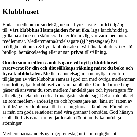
Klubbhuset
Endast medlemmar /andelsägare och hyrestagare har fri tillgång
till
vårt klubbhus Hamngården
för att fika, laga lunch/middag,
grilla på altanen en skön kväll eller för trevlig samvaro med andra
medlemmar. Medlemmarna/andelsägare (ej hyrestagare) har
möjlighet att boka & hyra klubblokalen i vårt fina klubbhus, t.ex. för
bröllop, bemärkelsedag eller annan
privat
tillställning.
Om du som medlem / andelsägare vill nyttja klubbhuset
reserverat
för din och ditt sällskaps räkning måste du boka och
hyra klubblokalen.
Medlem / andelsägare som nyttjar den fria
tillgången av vårt klubbhus samsas i god ton med övriga medlemmar
som fritt nyttjar klubbhuset vid samma tillfälle. Om du tar med dig
gäster så ansvarar du som medlem / andelsägare och hyrestagare för
att deltaga hela tiden och att dina gäster sköter sig. Det är inte tillåtet
att som medlem / andelsägare och hyrestagare att ”låna ut” rätten av
fri tillgång av klubbhuset till t.e.x. ungdomar i familjen. Föreningen
är mån om goda relationer med våra grannar i området. God hänsyn
skall alltid visas när du nyttjar lokalen för att undvika onödiga
störningar.
Medlemmarna/andelsägare (ej hyrestagare) har möjlighet att