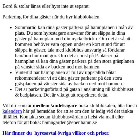
Bord & stolar lånas eller hyrs inte ut separat.
Parkering för dina gäster när du hyr klubblokalen.
Sommartid kan dina gäster parkera på hamnplanen i mån av
plats. Du som hyrestagare ansvarar för att släppa in dina
gäster på hamnplan med din nyckelbricka. Om det är så att
bommen behöver vara öppen under en kort stund för att
släppa in gäster, tala med klubbhus ansvarig så förklarar
han/hon hur man gör. Om det är brist på P-platser på
hamnplan så kan dina gäster parkera på den stora gräsplanen
på vänster sida av backen ned mot hamnen
Vintertid när hamnplanen är full av uppställda båtar
rekommenderar vi att dina gäster parkerar på den stora
gräsplanen på vänster sida av backen ned mot hamnen.
Det är parkeringsförbud på gatan i anslutning till klubbhuset
& badplatsen. Det är viktigt att respektera detta.
Vill du som är
medlem /andelsägare
boka klubblokalen, titta först i
kalendern
här på hemsidan för att se om den är ledig vid det tänkta
tillfället. Kontakta sedan klubbhusvärdarna helst via mail eller
telefon för att boka: hamngarden@enenhamn.se
Här finner du hyresavtal övriga villkor och priser.