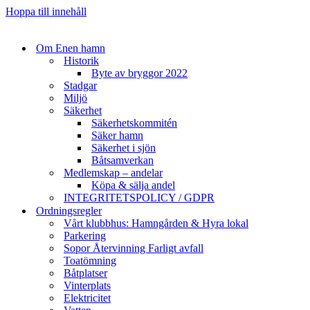
Hoppa till innehåll
Om Enen hamn
Historik
Byte av bryggor 2022
Stadgar
Miljö
Säkerhet
Säkerhetskommitén
Säker hamn
Säkerhet i sjön
Båtsamverkan
Medlemskap – andelar
Köpa & sälja andel
INTEGRITETSPOLICY / GDPR
Ordningsregler
Vårt klubbhus: Hamngården & Hyra lokal
Parkering
Sopor Återvinning Farligt avfall
Toatömning
Båtplatser
Vinterplats
Elektricitet