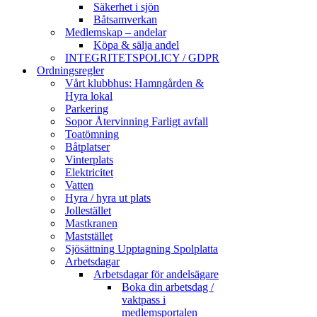
Säkerhet i sjön
Båtsamverkan
Medlemskap – andelar
Köpa & sälja andel
INTEGRITETSPOLICY / GDPR
Ordningsregler
Vårt klubbhus: Hamngården &
Hyra lokal
Parkering
Sopor Återvinning Farligt avfall
Toatömning
Båtplatser
Vinterplats
Elektricitet
Vatten
Hyra / hyra ut plats
Jollestället
Mastkranen
Maststället
Sjösättning Upptagning Spolplatta
Arbetsdagar
Arbetsdagar för andelsägare
Boka din arbetsdag /
vaktpass i
medlemsportalen