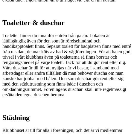
Toaletter & duschar
Toaletter finner du innanför entrén från gatan. Lokalen är
lättillgänglig även för den som är rörelsehindrad och
handikapptoalett finns. Separat toalett för badplatsen finns med entré
från utsidan, denna sköts av bad & vägföreningen. För att ha en god
trivsel i vårt klubbhus även på toaletterna så finns borstar och
rengöringsmedel på varje toalett. Tack för att du gör rent efter dig.
Våra duschar är till för att nyttjas när vi bastar, i samband med
arbetsdagar eller andra tillfällen då man behöver duscha om man
kanske har jobbat med båten. Den som duschar gör rent efter sig
med den städutrustning som finns både i duschen och
omklädningsrummet. Föreningens duschar skall inte regelmässigt
ersätta den egna duschen hemma.
Städning
Klubbhuset är till för alla i föreningen, och det är vi medlemmar