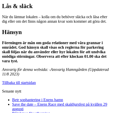
Lås & släck
När du lämnar lokalen – kolla om du behöver släcka och låsa efter
dig eller om det finns någon annan kvar som kommer att göra det.
Hänsyn
Föreningen är mån om goda relationer med våra grannar i
området. God hänsyn skall visas och reglerna för parkering
skall följas när du använder eller hyr lokalen för att undvika
onödiga störningar. Observera att efter klockan 01.00 ska det
vara tyst.
Ansvarig för denna websida: -Ansvarig Hamngården (Uppdaterad
11/8 2023)
Tillbaka till startsidan
Senaste nytt
Betr sophantering i Enens hamn
Save the date – Enens Race med skaldjursfest på kvällen 29
augusti