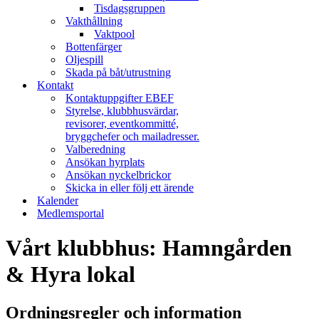
Tisdagsgruppen
Vakthållning
Vaktpool
Bottenfärger
Oljespill
Skada på båt/utrustning
Kontakt
Kontaktuppgifter EBEF
Styrelse, klubbhusvärdar,
revisorer, eventkommitté,
bryggchefer och mailadresser.
Valberedning
Ansökan hyrplats
Ansökan nyckelbrickor
Skicka in eller följ ett ärende
Kalender
Medlemsportal
Vårt klubbhus: Hamngården
& Hyra lokal
Ordningsregler och information