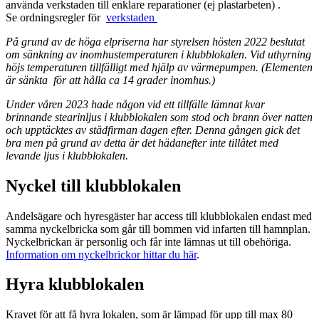
använda verkstaden till enklare reparationer (ej plastarbeten) .
Se ordningsregler för
verkstaden
På grund av de höga elpriserna har styrelsen hösten 2022 beslutat
om sänkning av inomhustemperaturen i klubblokalen. Vid uthyrning
höjs temperaturen tillfälligt med hjälp av värmepumpen. (Elementen
är sänkta för att hålla ca 14 grader inomhus.)
Under våren 2023 hade någon vid ett tillfälle lämnat kvar
brinnande stearinljus i klubblokalen som stod och brann över natten
och upptäcktes av städfirman dagen efter. Denna gången gick det
bra men på grund av detta är det hädanefter inte tillåtet med
levande ljus i klubblokalen.
Nyckel till klubblokalen
Andelsägare och hyresgäster har access till klubblokalen endast med
samma nyckelbricka som går till bommen vid infarten till hamnplan.
Nyckelbrickan är personlig och får inte lämnas ut till obehöriga.
Information om nyckelbrickor hittar du här
.
Hyra klubblokalen
Kravet för att få hyra lokalen, som är lämpad för upp till max 80