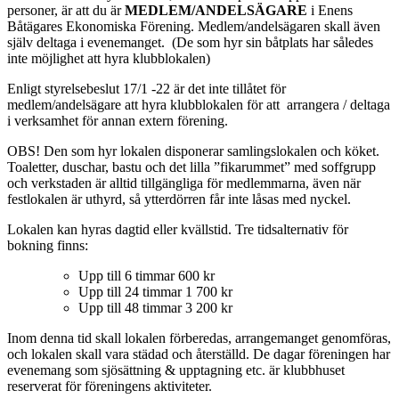
personer, är att du är
MEDLEM/ANDELSÄGARE
i Enens
Båtägares Ekonomiska Förening. Medlem/andelsägaren skall även
själv deltaga i evenemanget. (De som hyr sin båtplats har således
inte möjlighet att hyra klubblokalen)
Enligt styrelsebeslut 17/1 -22 är det inte tillåtet för
medlem/andelsägare att hyra klubblokalen för att arrangera / deltaga
i verksamhet för annan extern förening.
OBS! Den som hyr lokalen disponerar samlingslokalen och köket.
Toaletter, duschar, bastu och det lilla ”fikarummet” med soffgrupp
och verkstaden är alltid tillgängliga för medlemmarna, även när
festlokalen är uthyrd, så ytterdörren får inte låsas med nyckel.
Lokalen kan hyras dagtid eller kvällstid. Tre tidsalternativ för
bokning finns:
Upp till 6 timmar 600 kr
Upp till 24 timmar 1 700 kr
Upp till 48 timmar 3 200 kr
Inom denna tid skall lokalen förberedas, arrangemanget genomföras,
och lokalen skall vara städad och återställd. De dagar föreningen har
evenemang som sjösättning & upptagning etc. är klubbhuset
reserverat för föreningens aktiviteter.