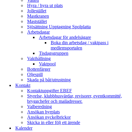
Vatten
Hyra / hyra ut plats
Jollestället
Mastkranen
Maststället
Sjösättning Upptagning Spolplatta
Arbetsdagar
Arbetsdagar för andelsägare
Boka din arbetsdag / vaktpass i
medlemsportalen
Tisdagsgruppen
Vakthållning
Vaktpool
Bottenfärger
Oljespill
Skada på båt/utrustning
Kontakt
Kontaktuppgifter EBEF
Styrelse, klubbhusvärdar, revisorer, eventkommitté,
bryggchefer och mailadresser.
Valberedning
Ansökan hyrplats
Ansökan nyckelbrickor
Skicka in eller följ ett ärende
Kalender