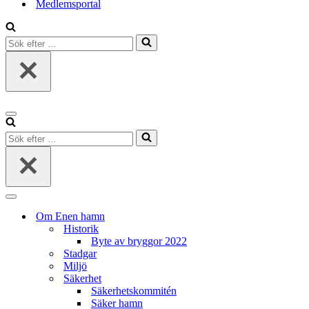
Medlemsportal
Sök
efter
…
Navigeringsmeny
Sök
efter
…
Navigeringsmeny
Om Enen hamn
Historik
Byte av bryggor 2022
Stadgar
Miljö
Säkerhet
Säkerhetskommitén
Säker hamn