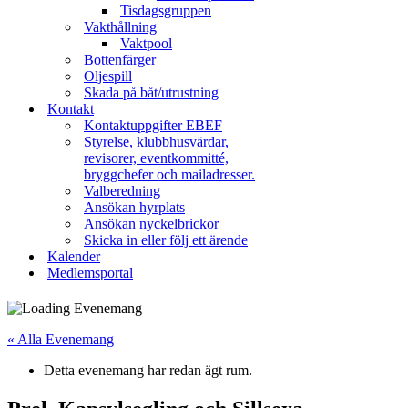
Tisdagsgruppen
Vakthållning
Vaktpool
Bottenfärger
Oljespill
Skada på båt/utrustning
Kontakt
Kontaktuppgifter EBEF
Styrelse, klubbhusvärdar,
revisorer, eventkommitté,
bryggchefer och mailadresser.
Valberedning
Ansökan hyrplats
Ansökan nyckelbrickor
Skicka in eller följ ett ärende
Kalender
Medlemsportal
« Alla Evenemang
Detta evenemang har redan ägt rum.