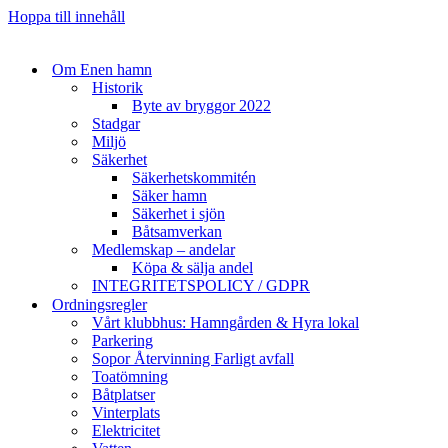
Hoppa till innehåll
Om Enen hamn
Historik
Byte av bryggor 2022
Stadgar
Miljö
Säkerhet
Säkerhetskommitén
Säker hamn
Säkerhet i sjön
Båtsamverkan
Medlemskap – andelar
Köpa & sälja andel
INTEGRITETSPOLICY / GDPR
Ordningsregler
Vårt klubbhus: Hamngården & Hyra lokal
Parkering
Sopor Återvinning Farligt avfall
Toatömning
Båtplatser
Vinterplats
Elektricitet