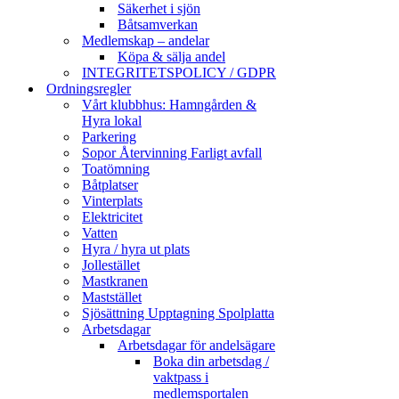
Säkerhet i sjön
Båtsamverkan
Medlemskap – andelar
Köpa & sälja andel
INTEGRITETSPOLICY / GDPR
Ordningsregler
Vårt klubbhus: Hamngården &
Hyra lokal
Parkering
Sopor Återvinning Farligt avfall
Toatömning
Båtplatser
Vinterplats
Elektricitet
Vatten
Hyra / hyra ut plats
Jollestället
Mastkranen
Maststället
Sjösättning Upptagning Spolplatta
Arbetsdagar
Arbetsdagar för andelsägare
Boka din arbetsdag /
vaktpass i
medlemsportalen