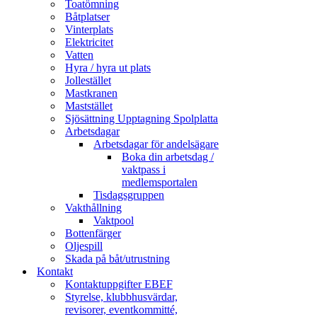
Toatömning
Båtplatser
Vinterplats
Elektricitet
Vatten
Hyra / hyra ut plats
Jollestället
Mastkranen
Maststället
Sjösättning Upptagning Spolplatta
Arbetsdagar
Arbetsdagar för andelsägare
Boka din arbetsdag /
vaktpass i
medlemsportalen
Tisdagsgruppen
Vakthållning
Vaktpool
Bottenfärger
Oljespill
Skada på båt/utrustning
Kontakt
Kontaktuppgifter EBEF
Styrelse, klubbhusvärdar,
revisorer, eventkommitté,