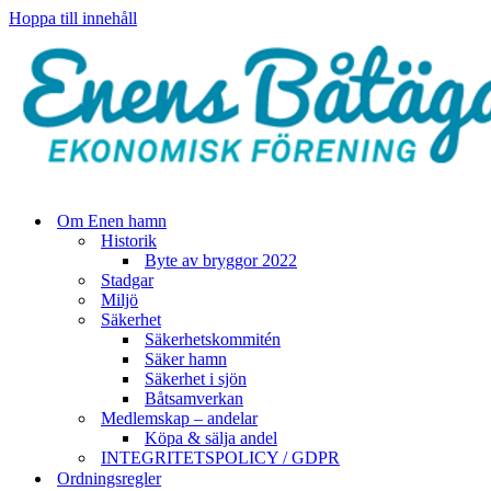
Hoppa till innehåll
Om Enen hamn
Historik
Byte av bryggor 2022
Stadgar
Miljö
Säkerhet
Säkerhetskommitén
Säker hamn
Säkerhet i sjön
Båtsamverkan
Medlemskap – andelar
Köpa & sälja andel
INTEGRITETSPOLICY / GDPR
Ordningsregler