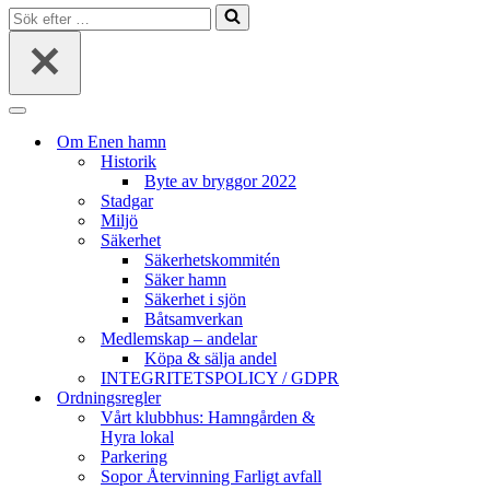
Sök
efter
…
Navigeringsmeny
Om Enen hamn
Historik
Byte av bryggor 2022
Stadgar
Miljö
Säkerhet
Säkerhetskommitén
Säker hamn
Säkerhet i sjön
Båtsamverkan
Medlemskap – andelar
Köpa & sälja andel
INTEGRITETSPOLICY / GDPR
Ordningsregler
Vårt klubbhus: Hamngården &
Hyra lokal
Parkering
Sopor Återvinning Farligt avfall