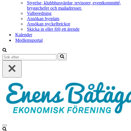
Styrelse, klubbhusvärdar, revisorer, eventkommitté,
bryggchefer och mailadresser.
Valberedning
Ansökan hyrplats
Ansökan nyckelbrickor
Skicka in eller följ ett ärende
Kalender
Medlemsportal
Sök
efter
…
Navigeringsmeny