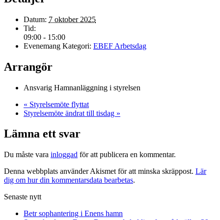
Datum:
7 oktober 2025
Tid:
09:00 - 15:00
Evenemang Kategori:
EBEF Arbetsdag
Arrangör
Ansvarig Hamnanläggning i styrelsen
«
Styrelsemöte flyttat
Styrelsemöte ändrat till tisdag
»
Lämna ett svar
Du måste vara
inloggad
för att publicera en kommentar.
Denna webbplats använder Akismet för att minska skräppost.
Lär
dig om hur din kommentarsdata bearbetas
.
Senaste nytt
Betr sophantering i Enens hamn