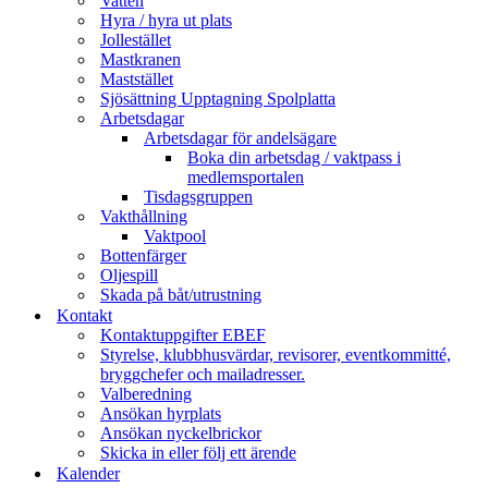
Vatten
Hyra / hyra ut plats
Jollestället
Mastkranen
Maststället
Sjösättning Upptagning Spolplatta
Arbetsdagar
Arbetsdagar för andelsägare
Boka din arbetsdag / vaktpass i
medlemsportalen
Tisdagsgruppen
Vakthållning
Vaktpool
Bottenfärger
Oljespill
Skada på båt/utrustning
Kontakt
Kontaktuppgifter EBEF
Styrelse, klubbhusvärdar, revisorer, eventkommitté,
bryggchefer och mailadresser.
Valberedning
Ansökan hyrplats
Ansökan nyckelbrickor
Skicka in eller följ ett ärende
Kalender