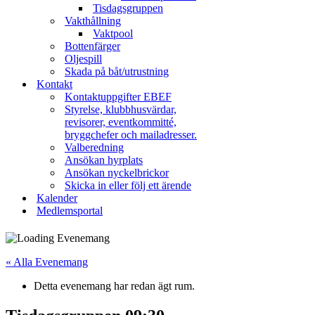
Tisdagsgruppen
Vakthållning
Vaktpool
Bottenfärger
Oljespill
Skada på båt/utrustning
Kontakt
Kontaktuppgifter EBEF
Styrelse, klubbhusvärdar,
revisorer, eventkommitté,
bryggchefer och mailadresser.
Valberedning
Ansökan hyrplats
Ansökan nyckelbrickor
Skicka in eller följ ett ärende
Kalender
Medlemsportal
« Alla Evenemang
Detta evenemang har redan ägt rum.