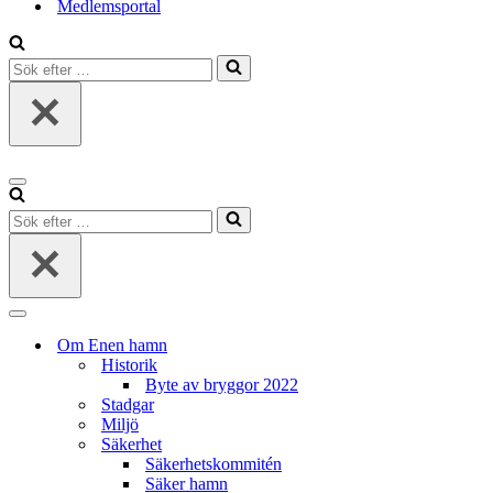
Medlemsportal
Sök
efter
…
Navigeringsmeny
Sök
efter
…
Navigeringsmeny
Om Enen hamn
Historik
Byte av bryggor 2022
Stadgar
Miljö
Säkerhet
Säkerhetskommitén
Säker hamn