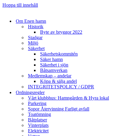
Hoppa till innehåll
Om Enen hamn
Historik
Byte av bryggor 2022
Stadgar
Miljö
Säkerhet
Säkerhetskommitén
Säker hamn
Säkerhet i sjön
Båtsamverkan
Medlemskap – andelar
Köpa & sälja andel
INTEGRITETSPOLICY / GDPR
Ordningsregler
Vårt klubbhus: Hamngården & Hyra lokal
Parkering
Sopor Återvinning Farligt avfall
Toatömning
Båtplatser
Vinterplats
Elektricitet