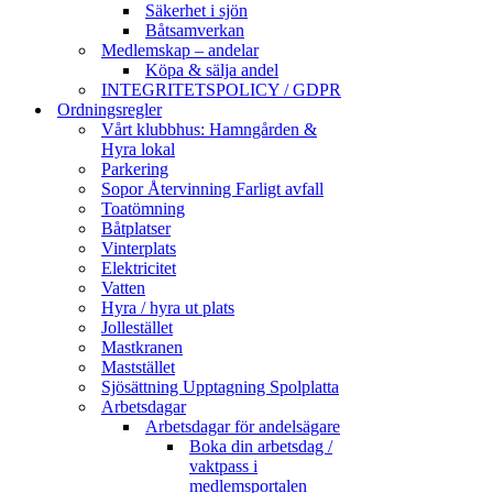
Säkerhet i sjön
Båtsamverkan
Medlemskap – andelar
Köpa & sälja andel
INTEGRITETSPOLICY / GDPR
Ordningsregler
Vårt klubbhus: Hamngården &
Hyra lokal
Parkering
Sopor Återvinning Farligt avfall
Toatömning
Båtplatser
Vinterplats
Elektricitet
Vatten
Hyra / hyra ut plats
Jollestället
Mastkranen
Maststället
Sjösättning Upptagning Spolplatta
Arbetsdagar
Arbetsdagar för andelsägare
Boka din arbetsdag /
vaktpass i
medlemsportalen