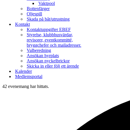
Vaktpool
Bottenfärger
Oljespill
Skada på båt/utrustning
Kontakt
Kontaktuppgifter EBEF
Styrelse, klubbhusvärdar,
revisorer, eventkommitté,
bryggchefer och mailadresser.
Valberedning
Ansökan hyrplats
Ansökan nyckelbrickor
Skicka in eller följ ett ärende
Kalender
Medlemsportal
42 evenemang har hittats.