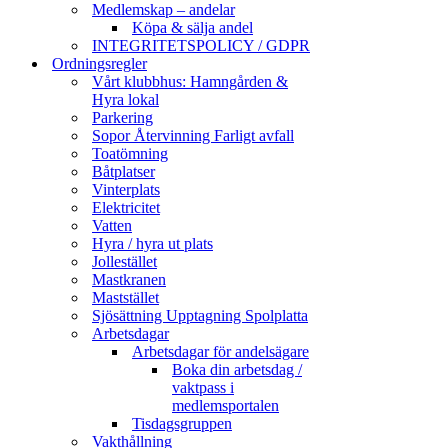
Medlemskap – andelar
Köpa & sälja andel
INTEGRITETSPOLICY / GDPR
Ordningsregler
Vårt klubbhus: Hamngården &
Hyra lokal
Parkering
Sopor Återvinning Farligt avfall
Toatömning
Båtplatser
Vinterplats
Elektricitet
Vatten
Hyra / hyra ut plats
Jollestället
Mastkranen
Maststället
Sjösättning Upptagning Spolplatta
Arbetsdagar
Arbetsdagar för andelsägare
Boka din arbetsdag /
vaktpass i
medlemsportalen
Tisdagsgruppen
Vakthållning