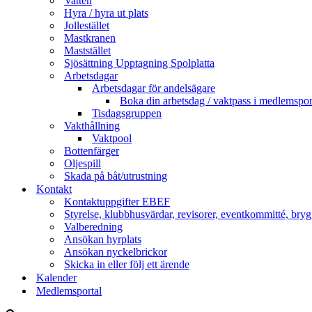
Vatten
Hyra / hyra ut plats
Jollestället
Mastkranen
Maststället
Sjösättning Upptagning Spolplatta
Arbetsdagar
Arbetsdagar för andelsägare
Boka din arbetsdag / vaktpass i medlemspor
Tisdagsgruppen
Vakthållning
Vaktpool
Bottenfärger
Oljespill
Skada på båt/utrustning
Kontakt
Kontaktuppgifter EBEF
Styrelse, klubbhusvärdar, revisorer, eventkommitté, bryg
Valberedning
Ansökan hyrplats
Ansökan nyckelbrickor
Skicka in eller följ ett ärende
Kalender
Medlemsportal