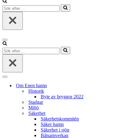
Sök
efter
…
Navigeringsmeny
Sök
efter
…
Navigeringsmeny
Om Enen hamn
Historik
Byte av bryggor 2022
Stadgar
Miljö
Säkerhet
Säkerhetskommitén
Säker hamn
Säkerhet i sjön
Båtsamverkan