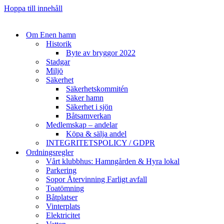
Hoppa till innehåll
Om Enen hamn
Historik
Byte av bryggor 2022
Stadgar
Miljö
Säkerhet
Säkerhetskommitén
Säker hamn
Säkerhet i sjön
Båtsamverkan
Medlemskap – andelar
Köpa & sälja andel
INTEGRITETSPOLICY / GDPR
Ordningsregler
Vårt klubbhus: Hamngården & Hyra lokal
Parkering
Sopor Återvinning Farligt avfall
Toatömning
Båtplatser
Vinterplats
Elektricitet