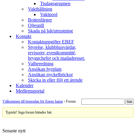
Tisdagsgruppen
Vakthållning
Vaktpool
Bottenfärger
Oljespill
Skada på båt/utrustning
Kontakt
Kontaktuppgifter EBEF
Styrelse, klubbhusvärdar,
revisorer, eventkommitté,
bryggchefer och mailadresser.
Valberedning
Ansökan hyrplats
Ansökan nyckelbrickor
Skicka in eller följ ett ärende
Kalender
Medlemsportal
Välkommen till hemsidan för Enens hamn
›
Forum
Typiskt! Inga forum hittades här.
Senaste nytt