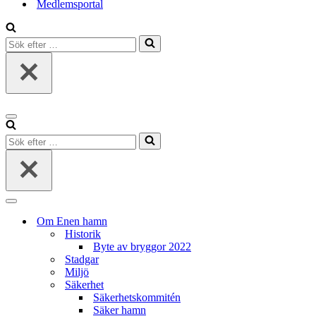
Medlemsportal
Sök
efter
…
Navigeringsmeny
Sök
efter
…
Navigeringsmeny
Om Enen hamn
Historik
Byte av bryggor 2022
Stadgar
Miljö
Säkerhet
Säkerhetskommitén
Säker hamn