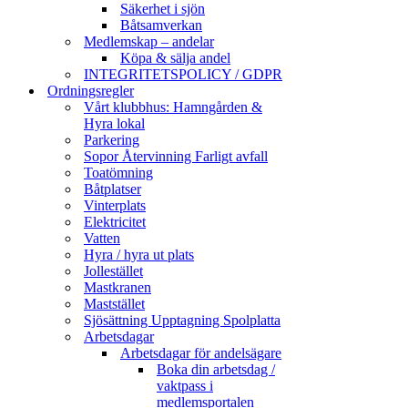
Säkerhet i sjön
Båtsamverkan
Medlemskap – andelar
Köpa & sälja andel
INTEGRITETSPOLICY / GDPR
Ordningsregler
Vårt klubbhus: Hamngården &
Hyra lokal
Parkering
Sopor Återvinning Farligt avfall
Toatömning
Båtplatser
Vinterplats
Elektricitet
Vatten
Hyra / hyra ut plats
Jollestället
Mastkranen
Maststället
Sjösättning Upptagning Spolplatta
Arbetsdagar
Arbetsdagar för andelsägare
Boka din arbetsdag /
vaktpass i
medlemsportalen