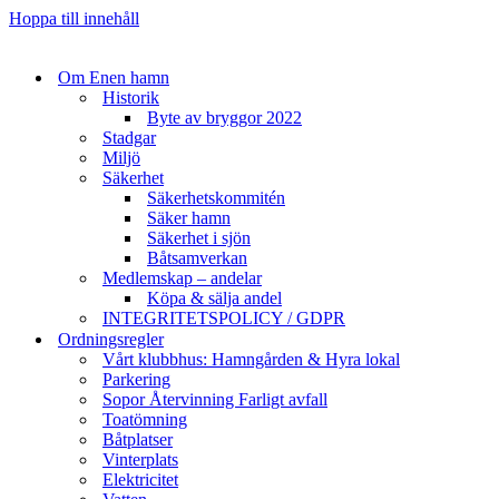
Hoppa till innehåll
Om Enen hamn
Historik
Byte av bryggor 2022
Stadgar
Miljö
Säkerhet
Säkerhetskommitén
Säker hamn
Säkerhet i sjön
Båtsamverkan
Medlemskap – andelar
Köpa & sälja andel
INTEGRITETSPOLICY / GDPR
Ordningsregler
Vårt klubbhus: Hamngården & Hyra lokal
Parkering
Sopor Återvinning Farligt avfall
Toatömning
Båtplatser
Vinterplats
Elektricitet