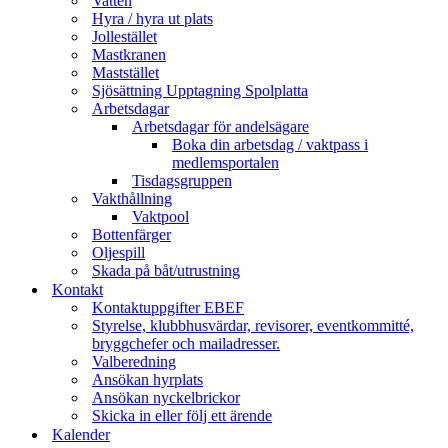
Vatten
Hyra / hyra ut plats
Jollestället
Mastkranen
Maststället
Sjösättning Upptagning Spolplatta
Arbetsdagar
Arbetsdagar för andelsägare
Boka din arbetsdag / vaktpass i
medlemsportalen
Tisdagsgruppen
Vakthållning
Vaktpool
Bottenfärger
Oljespill
Skada på båt/utrustning
Kontakt
Kontaktuppgifter EBEF
Styrelse, klubbhusvärdar, revisorer, eventkommitté,
bryggchefer och mailadresser.
Valberedning
Ansökan hyrplats
Ansökan nyckelbrickor
Skicka in eller följ ett ärende
Kalender