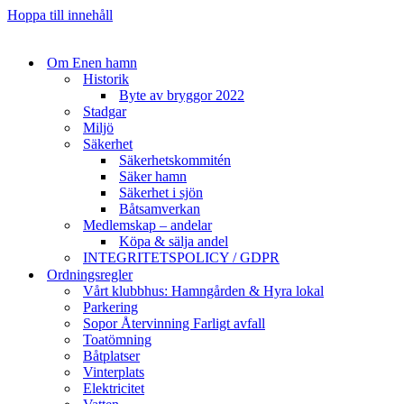
Hoppa till innehåll
Om Enen hamn
Historik
Byte av bryggor 2022
Stadgar
Miljö
Säkerhet
Säkerhetskommitén
Säker hamn
Säkerhet i sjön
Båtsamverkan
Medlemskap – andelar
Köpa & sälja andel
INTEGRITETSPOLICY / GDPR
Ordningsregler
Vårt klubbhus: Hamngården & Hyra lokal
Parkering
Sopor Återvinning Farligt avfall
Toatömning
Båtplatser
Vinterplats
Elektricitet