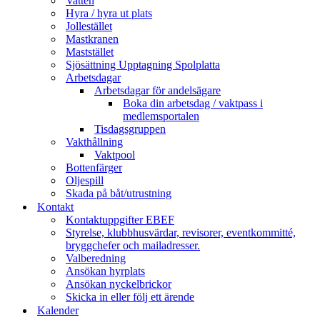
Vatten
Hyra / hyra ut plats
Jollestället
Mastkranen
Maststället
Sjösättning Upptagning Spolplatta
Arbetsdagar
Arbetsdagar för andelsägare
Boka din arbetsdag / vaktpass i
medlemsportalen
Tisdagsgruppen
Vakthållning
Vaktpool
Bottenfärger
Oljespill
Skada på båt/utrustning
Kontakt
Kontaktuppgifter EBEF
Styrelse, klubbhusvärdar, revisorer, eventkommitté,
bryggchefer och mailadresser.
Valberedning
Ansökan hyrplats
Ansökan nyckelbrickor
Skicka in eller följ ett ärende
Kalender