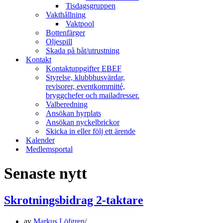
Tisdagsgruppen
Vakthållning
Vaktpool
Bottenfärger
Oljespill
Skada på båt/utrustning
Kontakt
Kontaktuppgifter EBEF
Styrelse, klubbhusvärdar,
revisorer, eventkommitté,
bryggchefer och mailadresser.
Valberedning
Ansökan hyrplats
Ansökan nyckelbrickor
Skicka in eller följ ett ärende
Kalender
Medlemsportal
Senaste nytt
Skrotningsbidrag 2-taktare
av
Markus Löfgren