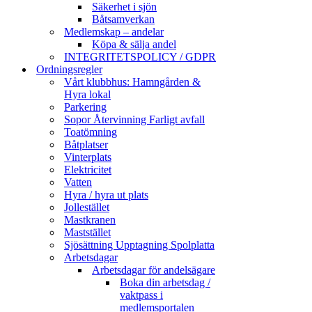
Säkerhet i sjön
Båtsamverkan
Medlemskap – andelar
Köpa & sälja andel
INTEGRITETSPOLICY / GDPR
Ordningsregler
Vårt klubbhus: Hamngården &
Hyra lokal
Parkering
Sopor Återvinning Farligt avfall
Toatömning
Båtplatser
Vinterplats
Elektricitet
Vatten
Hyra / hyra ut plats
Jollestället
Mastkranen
Maststället
Sjösättning Upptagning Spolplatta
Arbetsdagar
Arbetsdagar för andelsägare
Boka din arbetsdag /
vaktpass i
medlemsportalen