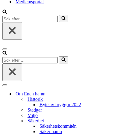
Medlemsportal
Sök
efter
…
Navigeringsmeny
Sök
efter
…
Navigeringsmeny
Om Enen hamn
Historik
Byte av bryggor 2022
Stadgar
Miljö
Säkerhet
Säkerhetskommitén
Säker hamn