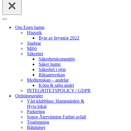
…
Navigeringsmeny
Om Enen hamn
Historik
Byte av bryggor 2022
Stadgar
Miljö
Säkerhet
Säkerhetskommitén
Säker hamn
Säkerhet i sjön
Båtsamverkan
Medlemskap – andelar
Köpa & sälja andel
INTEGRITETSPOLICY / GDPR
Ordningsregler
Vårt klubbhus: Hamngården &
Hyra lokal
Parkering
Sopor Återvinning Farligt avfall
Toatömning
Båtplatser