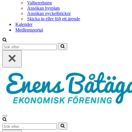
Valberedning
Ansökan hyrplats
Ansökan nyckelbrickor
Skicka in eller följ ett ärende
Kalender
Medlemsportal
Sök
efter
…
Navigeringsmeny
Sök
efter