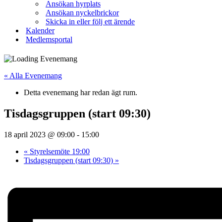
Ansökan hyrplats
Ansökan nyckelbrickor
Skicka in eller följ ett ärende
Kalender
Medlemsportal
« Alla Evenemang
Detta evenemang har redan ägt rum.
Tisdagsgruppen (start 09:30)
18 april 2023 @ 09:00
-
15:00
«
Styrelsemöte 19:00
Tisdagsgruppen (start 09:30)
»