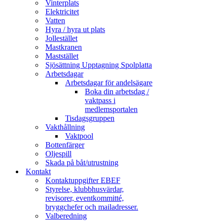
Vinterplats
Elektricitet
Vatten
Hyra / hyra ut plats
Jollestället
Mastkranen
Maststället
Sjösättning Upptagning Spolplatta
Arbetsdagar
Arbetsdagar för andelsägare
Boka din arbetsdag /
vaktpass i
medlemsportalen
Tisdagsgruppen
Vakthållning
Vaktpool
Bottenfärger
Oljespill
Skada på båt/utrustning
Kontakt
Kontaktuppgifter EBEF
Styrelse, klubbhusvärdar,
revisorer, eventkommitté,
bryggchefer och mailadresser.
Valberedning