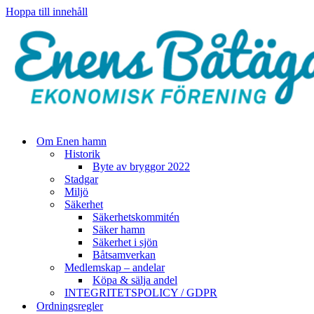
Hoppa till innehåll
Om Enen hamn
Historik
Byte av bryggor 2022
Stadgar
Miljö
Säkerhet
Säkerhetskommitén
Säker hamn
Säkerhet i sjön
Båtsamverkan
Medlemskap – andelar
Köpa & sälja andel
INTEGRITETSPOLICY / GDPR
Ordningsregler