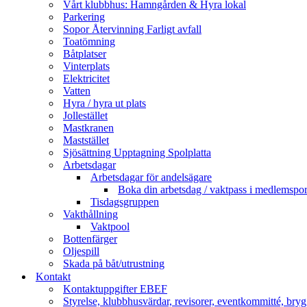
Vårt klubbhus: Hamngården & Hyra lokal
Parkering
Sopor Återvinning Farligt avfall
Toatömning
Båtplatser
Vinterplats
Elektricitet
Vatten
Hyra / hyra ut plats
Jollestället
Mastkranen
Maststället
Sjösättning Upptagning Spolplatta
Arbetsdagar
Arbetsdagar för andelsägare
Boka din arbetsdag / vaktpass i medlemspor
Tisdagsgruppen
Vakthållning
Vaktpool
Bottenfärger
Oljespill
Skada på båt/utrustning
Kontakt
Kontaktuppgifter EBEF
Styrelse, klubbhusvärdar, revisorer, eventkommitté, bryg