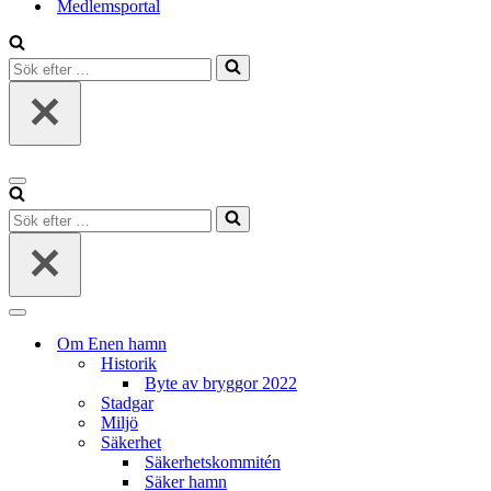
Medlemsportal
Sök
efter
…
Navigeringsmeny
Sök
efter
…
Navigeringsmeny
Om Enen hamn
Historik
Byte av bryggor 2022
Stadgar
Miljö
Säkerhet
Säkerhetskommitén
Säker hamn