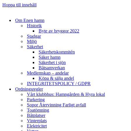
Hoppa till innehåll
Om Enen hamn
Historik
Byte av bryggor 2022
Stadgar
Miljö
Säkerhet
Säkerhetskommitén
Säker hamn
Säkerhet i sjön
Båtsamverkan
Medlemskap – andelar
Köpa & sälja andel
INTEGRITETSPOLICY / GDPR
Ordningsregler
Vårt klubbhus: Hamngården & Hyra lokal
Parkering
Sopor Återvinning Farligt avfall
Toatömning
Båtplatser
Vinterplats
Elektricitet