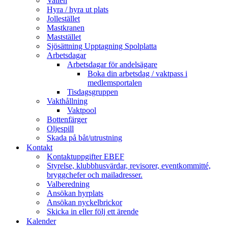
Vatten
Hyra / hyra ut plats
Jollestället
Mastkranen
Maststället
Sjösättning Upptagning Spolplatta
Arbetsdagar
Arbetsdagar för andelsägare
Boka din arbetsdag / vaktpass i
medlemsportalen
Tisdagsgruppen
Vakthållning
Vaktpool
Bottenfärger
Oljespill
Skada på båt/utrustning
Kontakt
Kontaktuppgifter EBEF
Styrelse, klubbhusvärdar, revisorer, eventkommitté,
bryggchefer och mailadresser.
Valberedning
Ansökan hyrplats
Ansökan nyckelbrickor
Skicka in eller följ ett ärende
Kalender