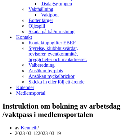
Tisdagsgruppen
Vakthållning
Vaktpool
Bottenfärger
Oljespill
Skada på båt/utrustning
Kontakt
Kontaktuppgifter EBEF
Styrelse, klubbhusvärdar,
revisorer, eventkommitté,
bryggchefer och mailadresser.
Valberedning
Ansökan hyrplats
Ansökan nyckelbrickor
Skicka in eller följ ett ärende
Kalender
Medlemsportal
Instruktion om bokning av arbetsdag
/vaktpass i medlemsportalen
av
Kenneth
2023-03-12
2023-03-19