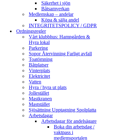
Säkerhet i sjön
Båtsamverkan
Medlemskap – andelar
Köpa & sälja andel
INTEGRITETSPOLICY / GDPR
Ordningsregler
Vårt klubbhus: Hamngården &
Hyra lokal
Parkering
Sopor Återvinning Farligt avfall
Toatömning
Båtplatser
Vinterplats
Elektricitet
Vatten
Hyra / hyra ut plats
Jollestället
Mastkranen
Maststället
Sjösättning Upptagning Spolplatta
Arbetsdagar
Arbetsdagar för andelsägare
Boka din arbetsdag /
vaktpass i
medlemsportalen